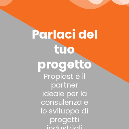
Parlaci del
tuo
progetto
Proplast è il
partner
ideale per la
consulenza e
lo sviluppo di
progetti
industriali