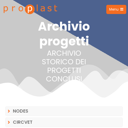
Menu
Proplast
Archivio
progetti
ARCHIVIO
STORICO DEI
PROGETTI
CONCLUSI
NODES
CIRCVET