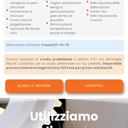
compensa la post-
miglior riempimento
forte riduzione delle
pressione
design e
deformazioni
minore forza di
posizionamento
minori ritiri
chiusura
gate ad hoc se
forte riduzione dei
minori limiti di
possibile
risucchi
progettazione
diminuzione di
riduzione del tempo
temperatura e
ciclo
quindi di energia
Attrezzature utilizzate:
Trexel S11-TE-10
Scarica l’esempio di
studio preliminare
e relativo R.O.I. con tecnologia
MuCell. Contattaci per lo studio preliminare sul tuo prodotto.
Disponibile
pressa a iniezione Engel Victory 120 tons per prove reali MuCell.
SCARICA IL PRESTUDIO
CONTATTACI
Utilizziamo