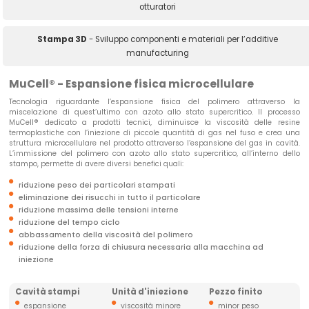
otturatori
Stampa 3D
- Sviluppo componenti e materiali per l’additive
manufacturing
MuCell® - Espansione fisica microcellulare
Tecnologia riguardante l’espansione fisica del polimero attraverso la
miscelazione di quest’ultimo con azoto allo stato supercritico. Il processo
MuCell® dedicato a prodotti tecnici, diminuisce la viscosità delle resine
termoplastiche con l’iniezione di piccole quantità di gas nel fuso e crea una
struttura microcellulare nel prodotto attraverso l’espansione del gas in cavità.
L’immissione del polimero con azoto allo stato supercritico, all’interno dello
stampo, permette di avere diversi benefici quali:
riduzione peso dei particolari stampati
eliminazione dei risucchi in tutto il particolare
riduzione massima delle tensioni interne
riduzione del tempo ciclo
abbassamento della viscosità del polimero
riduzione della forza di chiusura necessaria alla macchina ad
iniezione
Cavità stampi
Unità d'iniezione
Pezzo finito
espansione
viscosità minore
minor peso