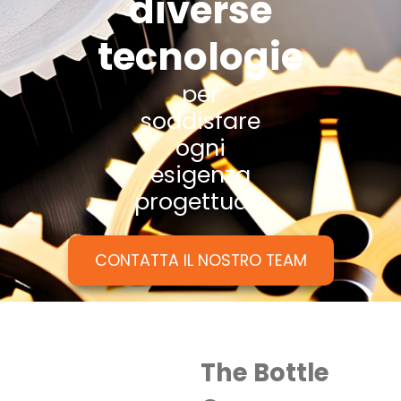
diverse
tecnologie
per
soddisfare
ogni
esigenza
progettuale
CONTATTA IL NOSTRO TEAM
The Bottle