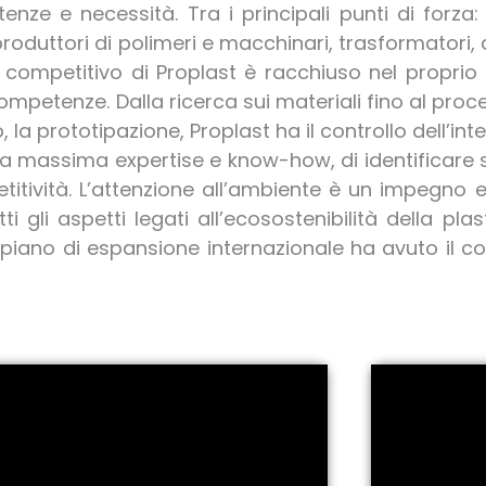
tenze e necessità.
Tra i principali punti di forza
, produttori di polimeri e macchinari, trasformatori, 
o competitivo di Proplast è racchiuso nel proprio
i competenze. Dalla ricerca sui materiali fino al p
 la prototipazione, Proplast ha il controllo dell’inte
e la massima expertise e know-how, di identificare
titività.
L’attenzione all’ambiente è un impegno eti
li aspetti legati all’ecosostenibilità della plasti
l piano di espansione internazionale ha avuto il c