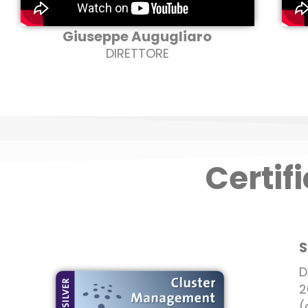
Giuseppe Augugliaro
DIRETTORE
Certif
S
D
2
(