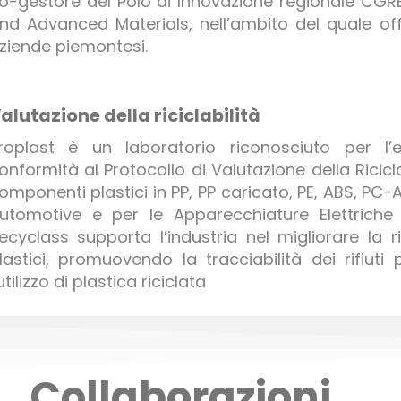
o-gestore del Polo di Innovazione regionale CG
nd Advanced Materials, nell’ambito del quale offre
ziende piemontesi.
alutazione della riciclabilità
roplast è un laboratorio riconosciuto per l’
onformità al Protocollo di Valutazione della Ricicl
omponenti plastici in PP, PP caricato, PE, ABS, PC-A
utomotive e per le Apparecchiature Elettriche 
ecyclass supporta l’industria nel migliorare la ric
lastici, promuovendo la tracciabilità dei rifiuti 
’utilizzo di plastica riciclata
Collaborazioni