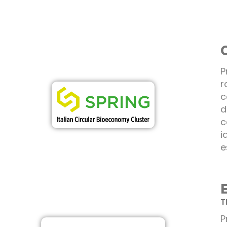
P
r
c
d
c
i
e
T
P