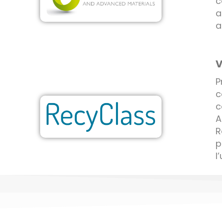
c
a
a
V
P
c
c
A
R
p
l