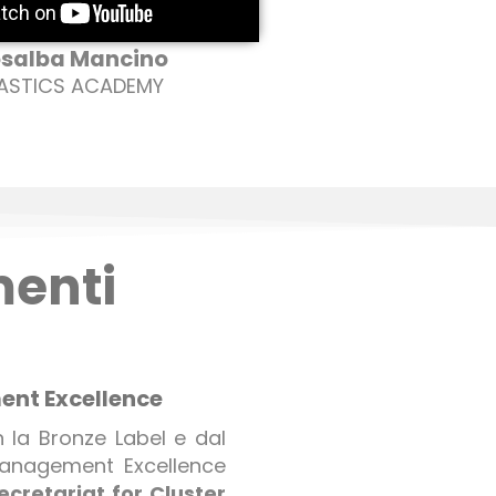
salba Mancino
LASTICS ACADEMY
menti
ent Excellence
n la Bronze Label e dal
 Management Excellence
cretariat for Cluster