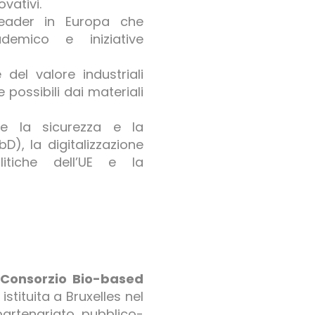
vativi.
 leader in Europa che
demico e iniziative
 del valore industriali
 possibili dai materiali
e la sicurezza e la
bD), la digitalizzazione
litiche dell’UE e la
l
Consorzio Bio-based
stituita a Bruxelles nel
partenariato pubblico-