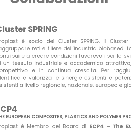
Cluster SPRING
roplast è socio del Cluster SPRING. Il Cluste
aggruppare reti e filiere dell’industria biobased ita
ontribuire a creare condizioni favorevoli per lo sv
i un tessuto industriale e accademico attrattivo
ompetitivo e in continua crescita. Per raggiun
dentifica e valorizza le sinergie esistenti e potenzi
sistenti a livello regionale, nazionale, europeo e gl
ECP4
HE EUROPEAN COMPOSITES, PLASTICS AND POLYMER P
roplast è Membro del Board di
ECP4 – The E