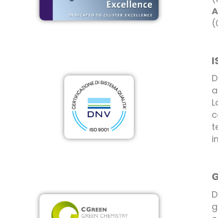
A
(
I
D
a
L
c
t
i
G
D
g