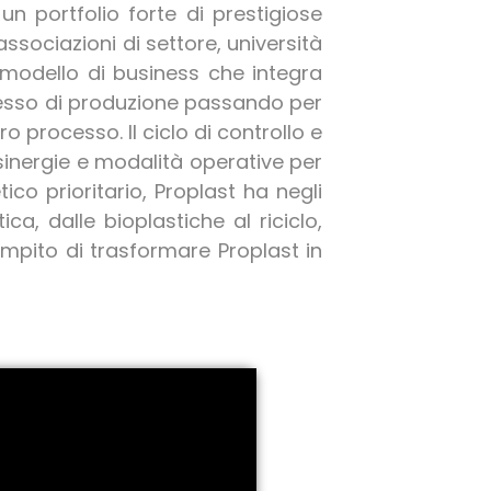
: un portfolio forte di prestigiose
associazioni di settore, università
 modello di business che integra
rocesso di produzione passando per
ro processo. Il ciclo di controllo e
 sinergie e modalità operative per
co prioritario, Proplast ha negli
ca, dalle bioplastiche al riciclo,
ompito di trasformare Proplast in