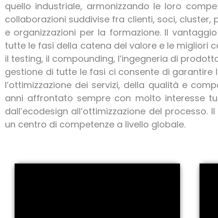
quello industriale, armonizzando le loro compe
collaborazioni suddivise fra clienti, soci, cluster
e organizzazioni per la formazione.
Il vantaggi
tutte le fasi della catena del valore e le miglior
il testing, il compounding, l’ingegneria di prodotto,
gestione di tutte le fasi ci consente di garantir
l’ottimizzazione dei servizi, della qualità e compe
anni affrontato sempre con molto interesse tutti g
dall’ecodesign all’ottimizzazione del processo.
I
un centro di competenze a livello globale.