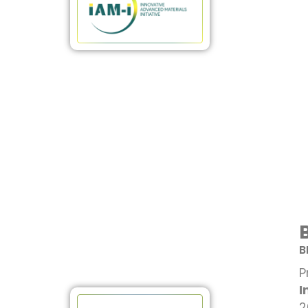
B
P
I
2