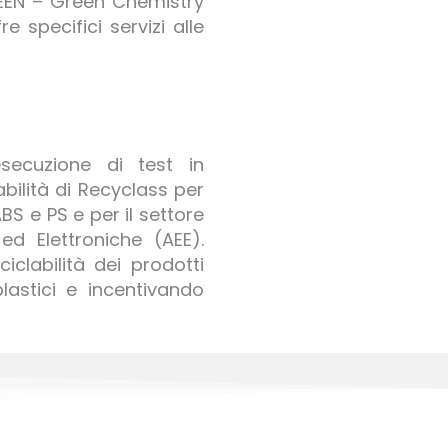
REEN – Green Chemistry
 specifici servizi alle
esecuzione di test in
abilità di Recyclass per
BS e PS e per il settore
ed Elettroniche (AEE).
iclabilità dei prodotti
plastici e incentivando