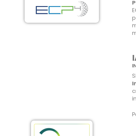
P
E
p
m
m
I
S
I
c
i
P