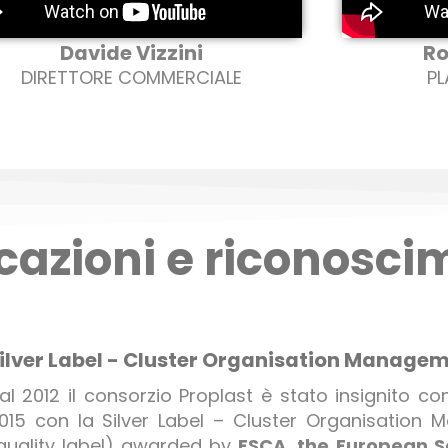
Davide Vizzini
Ro
DIRETTORE COMMERCIALE
P
icazioni e riconosci
ilver Label - Cluster Organisation Managem
al 2012 il consorzio Proplast è stato insignito co
015 con la Silver Label – Cluster Organisation
quality label) awarded by
ESCA, the European Se