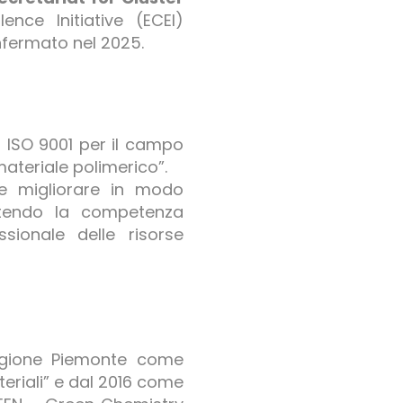
ence Initiative (ECEI)
nfermato nel 2025.
N ISO 9001 per il campo
materiale polimerico”.
 e migliorare in modo
antendo la competenza
sionale delle risorse
Regione Piemonte come
eriali” e dal 2016 come