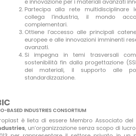
e innovazione per i materiali avanzati inno
Partecipa alla rete multidisciplinare
collega l’industria, il mondo acca
complementari.
Ottiene l’accesso alle principali catene
europee e alle innovazioni imminenti rese
avanzati.
Si impegna in temi trasversali com
sostenibilità fin dalla progettazione (SS
dei materiali, il supporto alle po
standardizzazione.
BIC
IO-BASED INDUSTRIES CONSORTIUM
roplast è lieta di essere Membro Associato de
ndustries
, un’organizzazione senza scopo di lucro i
013 per rappresentare il settore privato in un 