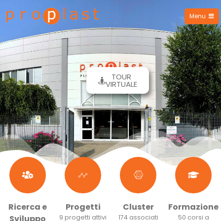
Menu
Proplast
TOUR
VIRTUALE
Ricerca e
Progetti
Cluster
Formazione
Sviluppo
9 progetti attivi
174 associati
50 corsi a