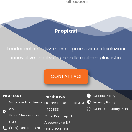
ultrasuoni
Proplast
Leader nella realizzazione e promozione di soluzioni
innovative per il settore delle materie plastiche
CONTATTACI
PROPLAST
Cookie Policy
Partita IVA
-
Via Roberto di Ferro
Privacy Policy
IT01829330065 - REA-AL
86
Gender Equality Plan
- 197833
15122 Alessandria
C.F. e Reg. Imp. di
(AL)
Alessandria N°.
(+39) 0131 185 9711
96029550066