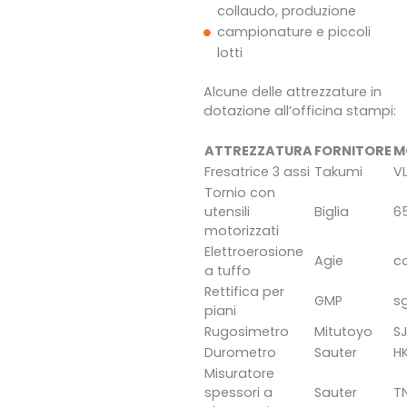
collaudo, produzione
campionature e piccoli
lotti
Alcune delle attrezzature in
dotazione all’officina stampi:
ATTREZZATURA
FORNITORE
M
Fresatrice 3 assi
Takumi
VL
Tornio con
utensili
Biglia
6
motorizzati
Elettroerosione
Agie
c
a tuffo
Rettifica per
GMP
s
piani
Rugosimetro
Mitutoyo
SJ
Durometro
Sauter
H
Misuratore
spessori a
Sauter
T